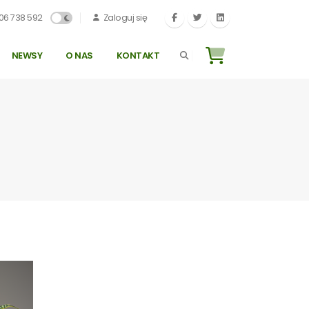
06 738 592
Zaloguj się
NEWSY
O NAS
KONTAKT