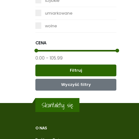
szybkie
umiarkowane
wolne
CENA
0.00
-
105.99
Wyczyść filtry
Skontaktuj się
O NAS