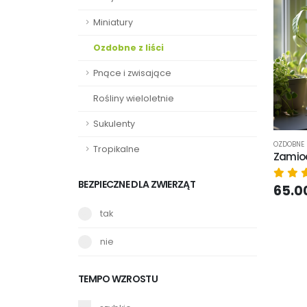
Miniatury
Ozdobne z liści
Pnące i zwisające
Rośliny wieloletnie
Sukulenty
OZDOBNE Z
Tropikalne
Zamioc
BEZPIECZNE DLA ZWIERZĄT
65.00
tak
nie
TEMPO WZROSTU