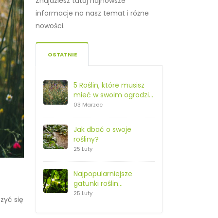
Znajdziesz tutaj najnowsze
informacje na nasz temat i różne
nowości.
OSTATNIE
5 Roślin, które musisz
mieć w swoim ogrodzie
na wiosnę
03 Marzec
Jak dbać o swoje
rośliny?
25 Luty
Najpopularniejsze
gatunki roślin
doniczkowych
25 Luty
zyć się