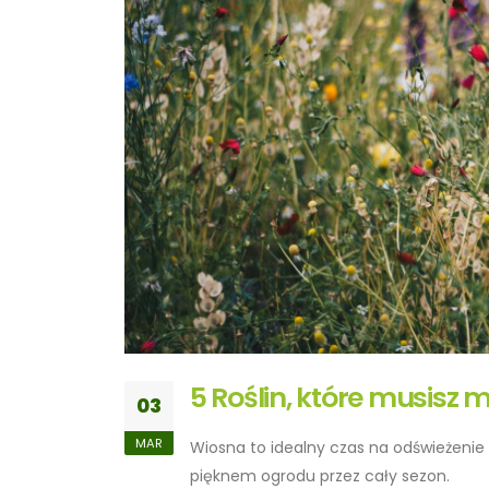
5 Roślin, które musisz 
03
MAR
Wiosna to idealny czas na odświeżenie o
pięknem ogrodu przez cały sezon.