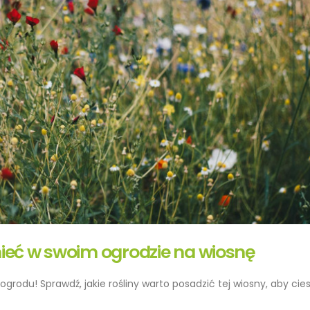
mieć w swoim ogrodzie na wiosnę
grodu! Sprawdź, jakie rośliny warto posadzić tej wiosny, aby cies