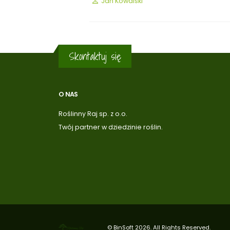
Jan Kowalski
Skontaktuj się
O NAS
Roślinny Raj sp. z o.o.
Twój partner w dziedzinie roślin.
©
BinSoft
2026. All Rights Reserved.